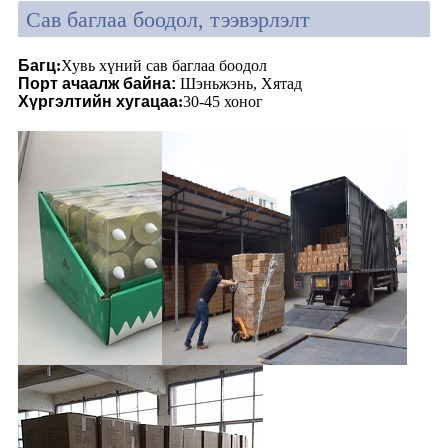
Сав баглаа боодол, тээвэрлэлт
Багц
:
Хувь хүний ​​сав баглаа боодол
Порт ачаалж байна
:
Шэньжэнь, Хятад
Хүргэлтийн хугацаа
:
30-45 хоног