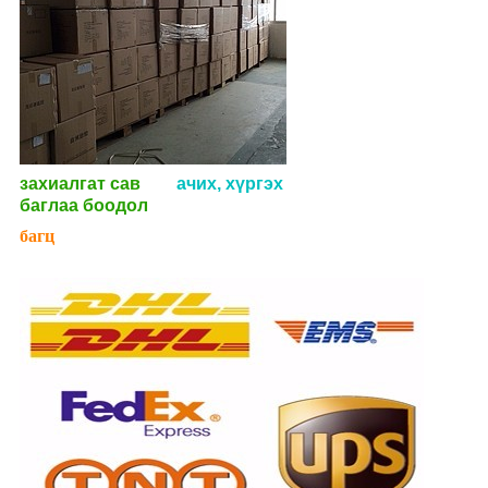
захиалгат сав
ачих, хүргэх
баглаа боодол
багц