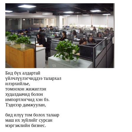
Бид бүх алдартай
үйлчлүүлэгчиддээ талархал
илэрхийлье,
томоохон жижиглэн
худалдаачид болон
импортлогчид хэн бэ.
Тэднээр дамжуулан,
бид илүү том болох талаар
маш их зүйлийг сурсан
мэргэжлийн бизнес.