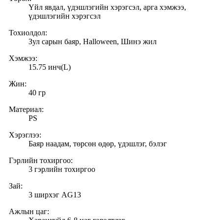
Үйл явдал, үдэшлэгийн хэрэгсэл, арга хэмжээ,
үдэшлэгийн хэрэгсэл
Тохиолдол:
Зул сарын баяр, Halloween, Шинэ жил
Хэмжээ:
15.75 инч(L)
Жин:
40 гр
Материал:
PS
Хэрэглээ:
Баяр наадам, төрсөн өдөр, үдэшлэг, бэлэг
Гэрлийн тохиргоо:
3 гэрлийн тохиргоо
Зай:
3 ширхэг AG13
Ажлын цаг: