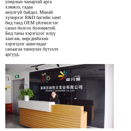
улирлын чанартай арга
хэмжээ, гадаа
аюулгүй байдал. Манай
хүчирхэг R&D багийн хамт
бид танд OEM үйлчилгээг
санал болгох боломжтой.
Бид таны хэрэгцээг илүү
хангаж, өөрсдийнхөө
хэрэгцээг ашигладаг
санаагаа таниулах бүтээлч
аргууд.