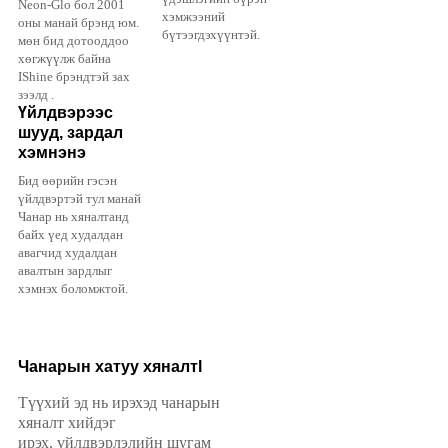
Neon-Glo бол 2001
хэмжээний
оны манай брэнд юм.
бүтээгдэхүүнтэй.
мөн бид дотооддоо
хөгжүүлж байна
IShine брэндтэй зах
зээлд .
Үйлдвэрээс
шууд, зардал
хэмнэнэ
Бид өөрийн гэсэн
үйлдвэртэй тул манай
Чанар нь хяналтанд
байх үед худалдан
авагчид худалдан
авалтын зардлыг
хэмнэх боломжтой.
Чанарын хатуу хяналт
l
Түүхий эд нь ирэхэд чанарын
хяналт хийдэг
ирэх, үйлдвэрлэлийн шугам