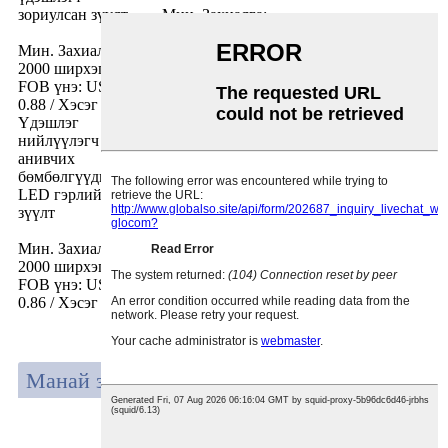
зориулсан зүүлт
Мин. Захиалга:
2000 ширхэг
Мин. Захиалга:
FOB үнэ: US $0.84
2000 ширхэг
- 0.88 / Хэсэг
FOB үнэ: US $0.8 -
0.88 / Хэсэг
Үдэшлэг
нийлүүлэгч
анивчих
бөмбөлгүүдийг
LED гэрлийн
зүүлт
Мин. Захиалга:
2000 ширхэг
FOB үнэ: US $0.8 -
0.86 / Хэсэг
Манай зах зээл