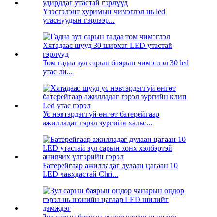
Үзэсгэлэнт хуримын чимэглэл нь led
утаснуудын гэрлээр...
Том гадаа зул сарын баярын чимэглэл 30 led
утас ли...
Ус нэвтэрдэггүй өнгөт батерейгаар
ажилладаг гэрэл зургийн хальс...
Батерейгаар ажилладаг дулаан цагаан 10
LED чавхдастай Chri...
Зул сарын баярын өндөр чанарын өндөр