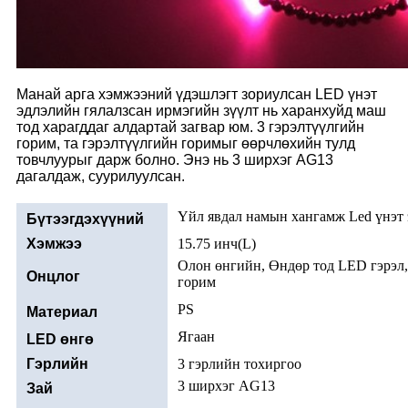
Манай арга хэмжээний үдэшлэгт зориулсан LED үнэт
эдлэлийн гялалзсан ирмэгийн зүүлт нь харанхуйд маш
тод харагддаг алдартай загвар юм. 3 гэрэлтүүлгийн
горим, та гэрэлтүүлгийн горимыг өөрчлөхийн тулд
товчлуурыг дарж болно. Энэ нь 3 ширхэг AG13
дагалдаж, суурилуулсан.
Үйл явдал намын хангамж Led үнэт 
Бүтээгдэхүүний
нэр
Хэмжээ
15.75 инч(L)
Олон өнгийн, Өндөр тод LED гэрэл
Онцлог
горим
PS
Материал
Ягаан
LED өнгө
Гэрлийн
3 гэрлийн тохиргоо
тохиргоо
3 ширхэг AG13
Зай