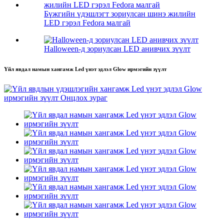
Бүжгийн үдэшлэгт зориулсан шинэ жилийн
LED гэрэл Fedora малгай
Halloween-д зориулсан LED анивчих зүүлт
Үйл явдал намын хангамж Led үнэт эдлэл Glow ирмэгийн зүүлт