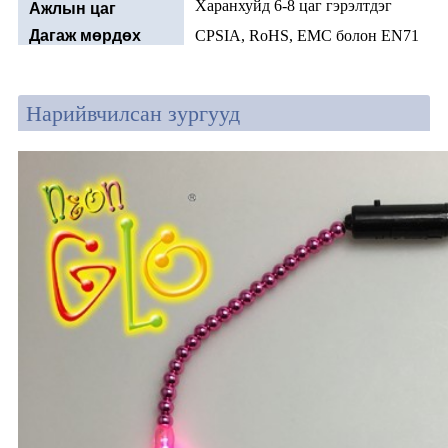
Харанхуйд 6-8 цаг гэрэлтдэг
Ажлын цаг
Дагаж мөрдөх
CPSIA, RoHS, EMC болон EN71
Нарийвчилсан зургууд