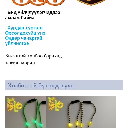
Бид үйлчлүүлэгчиддээ
амлаж байна
Хурдан хүргэлт
Өрсөлдөхүйц үнэ
Өндөр чанартай
үйлчилгээ
Бидэнтэй холбоо барихад
тавтай морил
Холбоотой бүтээгдэхүүн