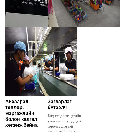
Анхаарал
Загварлаг,
төвлөр,
бүтээлч
мэргэжлийн
Бид танд нэг цэгийн
болон хадгал
үйлчилгээг үзүүлдэг
хөгжиж байна
гэрэлтүүлэгтэй
үдэшлэгийн бүрэн