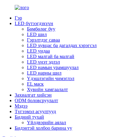
Гэр
LED бүтээгдэхүүн
Бөмбөлөг буу
LED шил
Гэрэлтдэг саваа
LED хувцас ба дагалдах хэрэгсэл
LED ундаа
LED малгай ба малгай
LED үнэт эдлэл
LED намын урамшуулал
LED нарны шил
Үдэшлэгийн чимэглэл
EL маск
Хувийн хамгаалалт
Захиалгат хийсэн
ODM боловсруулалт
Мэдээ
Түгээмэл асуултууд
Бидний тухай
Үйлдвэрийн аялал
Бидэнтэй холбоо барина уу