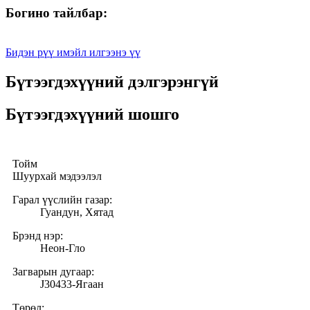
Богино тайлбар:
Бидэн рүү имэйл илгээнэ үү
Бүтээгдэхүүний дэлгэрэнгүй
Бүтээгдэхүүний шошго
Тойм
Шуурхай мэдээлэл
Гарал үүслийн газар:
Гуандун, Хятад
Брэнд нэр:
Неон-Гло
Загварын дугаар:
J30433-Ягаан
Төрөл: