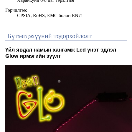
Харанхуйд 6-8 цаг гэрэлтдэг
Гэрчилгээ:
CPSIA, RoHS, EMC болон EN71
Бүтээгдэхүүний тодорхойлолт
Үйл явдал намын хангамж Led үнэт эдлэл
Glow ирмэгийн зүүлт