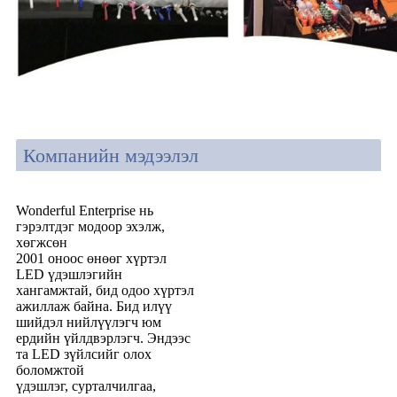
Компанийн мэдээлэл
Wonderful Enterprise нь
гэрэлтдэг модоор эхэлж,
хөгжсөн
2001 оноос өнөөг хүртэл
LED үдэшлэгийн
хангамжтай, бид одоо хүртэл
ажиллаж байна. Бид илүү
шийдэл нийлүүлэгч юм
ердийн үйлдвэрлэгч. Эндээс
та LED зүйлсийг олох
боломжтой
үдэшлэг, сурталчилгаа,