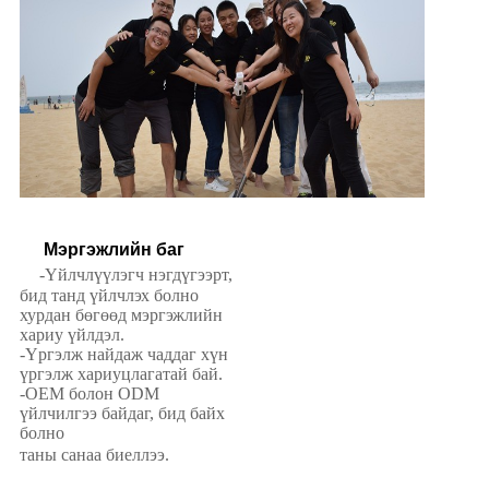
Мэргэжлийн баг
-Үйлчлүүлэгч нэгдүгээрт,
бид танд үйлчлэх болно
хурдан бөгөөд мэргэжлийн
хариу үйлдэл.
-Үргэлж найдаж чаддаг хүн
үргэлж хариуцлагатай бай.
-OEM болон ODM
үйлчилгээ байдаг, бид байх
болно
таны санаа биеллээ.