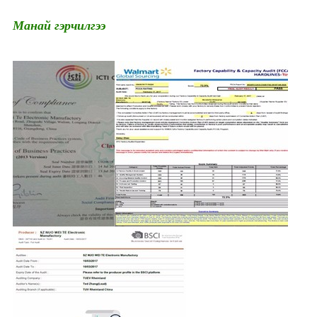
Манай гэрчилгээ
Үйл явдал намын хангамж Led үнэт
эдлэл Glow ирмэгийн зүүлт