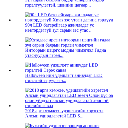
гэрэлтүүлэгтэй, шөнийн цагаар...
90л LED батерейгаар ажилладаг ус
нэвтэрдэггүй зул сарын зэс утас ...
Интоорын цэцэгс модны чимэглэл Гадна
утаснуудын гэрэл...
Halloween-ийн үдэшлэгт анивчдаг LED
гэрэлтэй ээрүүлэгч...
2018 арга хэмжээ, үдэшлэгийн хэрэгсэл
Алсын удирдлагатай LED S...