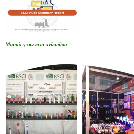
Манай үзэсгэлэн худалдаа
Үйл явдал намын хангамж
Led үнэт эдлэл Glow ирмэгийн зүүлт