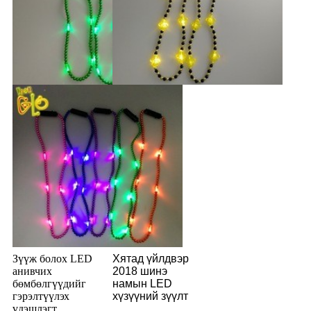
Зүүж болох LED
Хятад үйлдвэр
анивчих
2018 шинэ
бөмбөлгүүдийг
намын LED
гэрэлтүүлэх
хүзүүний зүүлт
үдэшлэгт