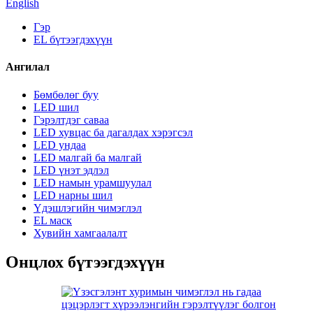
English
Гэр
EL бүтээгдэхүүн
Ангилал
Бөмбөлөг буу
LED шил
Гэрэлтдэг саваа
LED хувцас ба дагалдах хэрэгсэл
LED ундаа
LED малгай ба малгай
LED үнэт эдлэл
LED намын урамшуулал
LED нарны шил
Үдэшлэгийн чимэглэл
EL маск
Хувийн хамгаалалт
Онцлох бүтээгдэхүүн